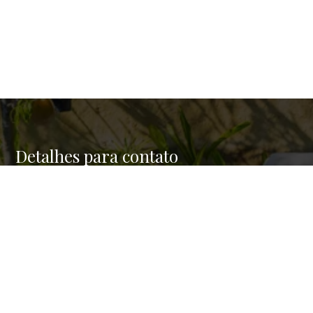
Detalhes para contato
EQUIPE SAMPA BROKERS
Endereço
RUA BATATAES 159/123
WhatsApp
(11) 94656-1000
E-mail
CONTATO@SAMPABROKERS.COM.BR
Entre em Contato
Nome