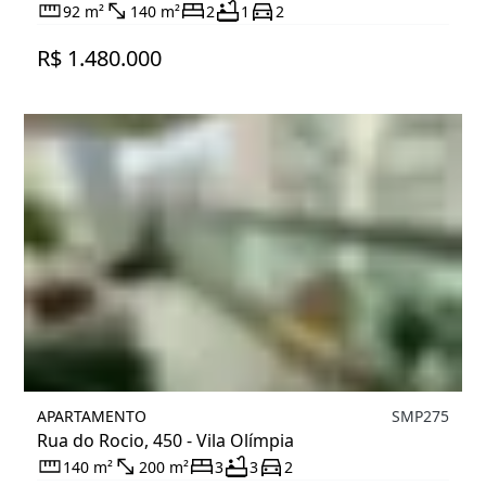
92 m²
140 m²
2
1
2
R$ 1.480.000
APARTAMENTO
SMP275
Rua do Rocio, 450 - Vila Olímpia
140 m²
200 m²
3
3
2