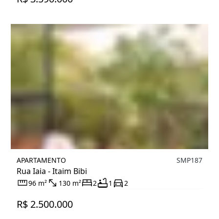
APARTAMENTO
SMP187
Rua Iaia - Itaim Bibi
96 m²
130 m²
2
1
2
R$ 2.500.000