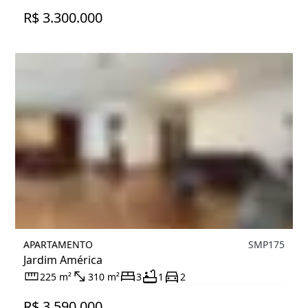
R$ 3.300.000
APARTAMENTO
SMP175
Jardim América
225 m²
310 m²
3
1
2
R$ 3.590.000