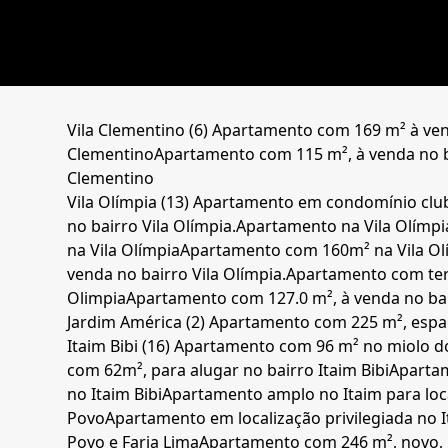
Vila Clementino (6)
Apartamento com 169 m² à ven
Clementino
Apartamento com 115 m², à venda no b
Clementino
Vila Olímpia (13)
Apartamento em condomínio clube
no bairro Vila Olímpia.
Apartamento na Vila Olímpi
na Vila Olímpia
Apartamento com 160m² na Vila Ol
venda no bairro Vila Olímpia.
Apartamento com ter
Olimpia
Apartamento com 127.0 m², à venda no bair
Jardim América (2)
Apartamento com 225 m², espaç
Itaim Bibi (16)
Apartamento com 96 m² no miolo do
com 62m², para alugar no bairro Itaim Bibi
Aparta
no Itaim Bibi
Apartamento amplo no Itaim para lo
Povo
Apartamento em localização privilegiada no 
Povo e Faria Lima
Apartamento com 246 m², novo, r