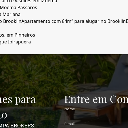
 alto e 4 suítes em Moema
 Moema Pássaros
la Mariana
o Brooklin
Apartamento com 84m² para alugar no Brooklin
os, em Pinheiros
que Ibirapuera
hes para
Entre em Con
Nome
to
E-mail
MPA BROKERS