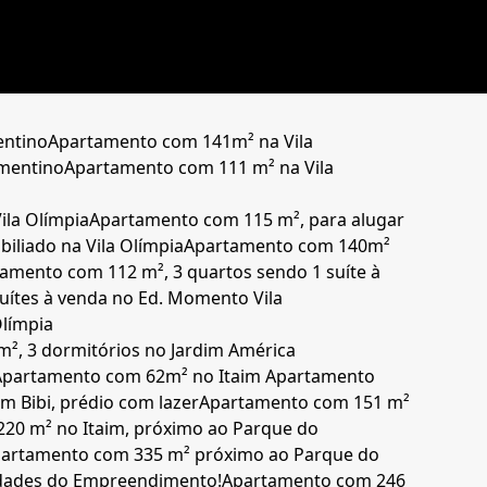
entino
Apartamento com 141m² na Vila
ementino
Apartamento com 111 m² na Vila
ila Olímpia
Apartamento com 115 m², para alugar
liado na Vila Olímpia
Apartamento com 140m²
amento com 112 m², 3 quartos sendo 1 suíte à
uítes à venda no Ed. Momento Vila
Olímpia
², 3 dormitórios no Jardim América
Apartamento com 62m² no Itaim
Apartamento
m Bibi, prédio com lazer
Apartamento com 151 m²
20 m² no Itaim, próximo ao Parque do
artamento com 335 m² próximo ao Parque do
nidades do Empreendimento!
Apartamento com 246