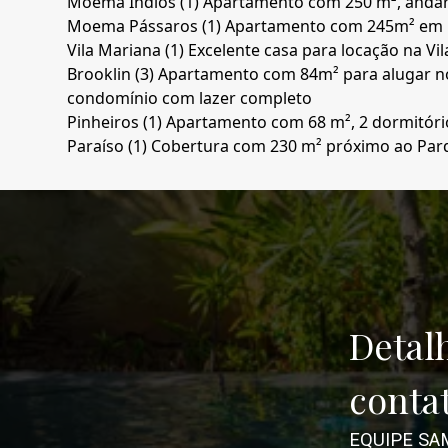
Moema Índios (1)
Apartamento com 250 m², andar
Moema Pássaros (1)
Apartamento com 245m² em
Vila Mariana (1)
Excelente casa para locação na Vi
Brooklin (3)
Apartamento com 84m² para alugar n
condomínio com lazer completo
Pinheiros (1)
Apartamento com 68 m², 2 dormitóri
Paraíso (1)
Cobertura com 230 m² próximo ao Par
Detal
conta
EQUIPE SA