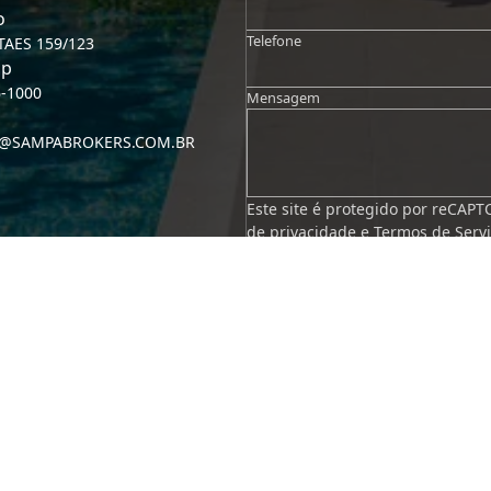
o
Telefone
TAES 159/123
pp
6-1000
Mensagem
@SAMPABROKERS.COM.BR
Este site é protegido por reCAP
de privacidade
e
Termos de Serv
são aplicáveis.
Enviar