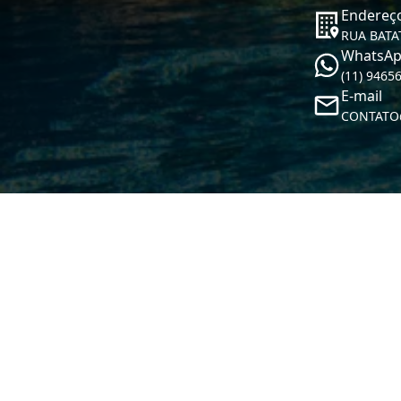
Endereç
RUA BATA
WhatsA
(11) 9465
E-mail
CONTATO