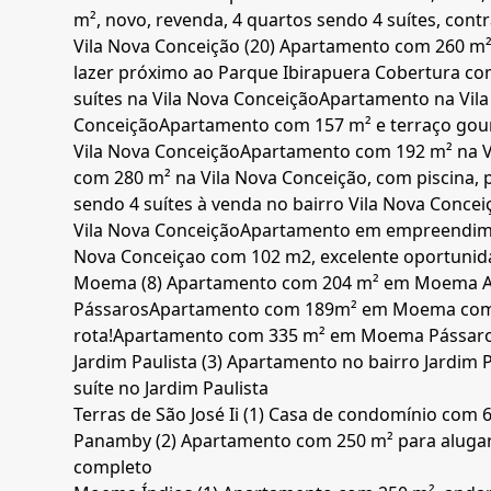
m², novo, revenda, 4 quartos sendo 4 suítes, con
Vila Nova Conceição (20)
Apartamento com 260 m² 
lazer próximo ao Parque Ibirapuera
Cobertura com
suítes na Vila Nova Conceição
Apartamento na Vila
Conceição
Apartamento com 157 m² e terraço gou
Vila Nova Conceição
Apartamento com 192 m² na V
com 280 m² na Vila Nova Conceição, com piscina, 
sendo 4 suítes à venda no bairro Vila Nova Concei
Vila Nova Conceição
Apartamento em empreendimen
Nova Conceiçao com 102 m2, excelente oportunid
Moema (8)
Apartamento com 204 m² em Moema
Pássaros
Apartamento com 189m² em Moema com
rota!
Apartamento com 335 m² em Moema Pássaro
Jardim Paulista (3)
Apartamento no bairro Jardim P
suíte no Jardim Paulista
Terras de São José Ii (1)
Casa de condomínio com 6
Panamby (2)
Apartamento com 250 m² para aluga
completo