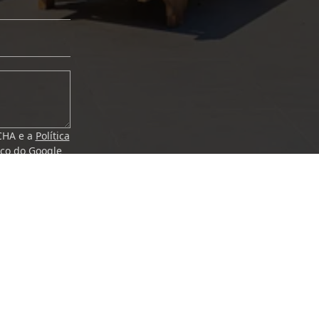
TCHA e a
Política
iço
do Google