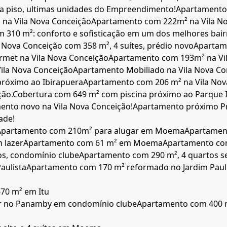
tra piso, ultimas unidades do Empreendimento!
Apartamento 
na Vila Nova Conceição
Apartamento com 222m² na Vila N
 310 m²: conforto e sofisticação em um dos melhores bair
 Nova Conceição com 358 m², 4 suítes, prédio novo
Apartame
rmet na Vila Nova Conceição
Apartamento com 193m² na Vi
ila Nova Conceição
Apartamento Mobiliado na Vila Nova Con
próximo ao Ibirapuera
Apartamento com 206 m² na Vila Nov
ção.
Cobertura com 649 m² com piscina próximo ao Parque 
to novo na Vila Nova Conceição!
Apartamento próximo Pr
ade!
Apartamento com 210m² para alugar em Moema
Apartamen
 lazer
Apartamento com 61 m² em Moema
Apartamento com
s, condomínio clube
Apartamento com 290 m², 4 quartos s
aulista
Apartamento com 170 m² reformado no Jardim Paul
70 m² em Itu
r no Panamby em condomínio clube
Apartamento com 400 