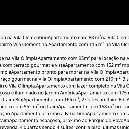
da na Vila Clementino
Apartamento com 88 m²na Vila Clem
airro Vila Clementino.
Apartamento com 115 m² na Vila Cl
 na Vila Olímpia
Apartamento com 95m² para locação na V
a com terraço gourmet e vista
Apartamento com 152 m² mobi
ímpia
Apartamento pronto para morar na Vila Olímpia
Apart
raço gourmet na Vila Olímpia
Apartamento com 210 m², 3 s
ro Vila Olímpia.
Apartamento com lazer completo na Vila 
oso e iluminado no Jardim América
Apartamento com 175 m
 Itaim Bibi
Apartamento com 166 m², 2 suítes no Itaim Bibi
mento com 562 m² no Itaim
Apartamento com 158 m² no Itai
cação
Apartamento próximo à Faria Lima
Apartamento com 2
Itaim
Apartamento espaçoso, próximo ao Parque do Povo
Ap
evenda, 4 quartos sendo 4 suítes, contra piso, ultimas u