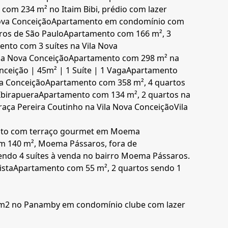
com 234 m² no Itaim Bibi, prédio com lazer
ova Conceição
Apartamento em condomínio com
ros de São Paulo
Apartamento com 166 m², 3
nto com 3 suítes na Vila Nova
la Nova Conceição
Apartamento com 298 m² na
ceição | 45m² | 1 Suíte | 1 Vaga
Apartamento
a Conceição
Apartamento com 358 m², 4 quartos
Ibirapuera
Apartamento com 134 m², 2 quartos na
aça Pereira Coutinho na Vila Nova Conceição
Vila
to com terraço gourmet em Moema
 140 m², Moema Pássaros, fora de
endo 4 suítes à venda no bairro Moema Pássaros.
ista
Apartamento com 55 m², 2 quartos sendo 1
m2 no Panamby em condomínio clube com lazer