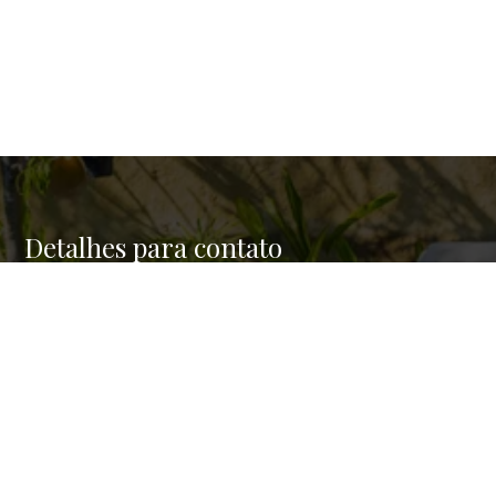
Detalhes para contato
EQUIPE SAMPA BROKERS
Endereço
RUA BATATAES 159/123
WhatsApp
(11) 94656-1000
E-mail
CONTATO@SAMPABROKERS.COM.BR
Entre em Contato
Nome