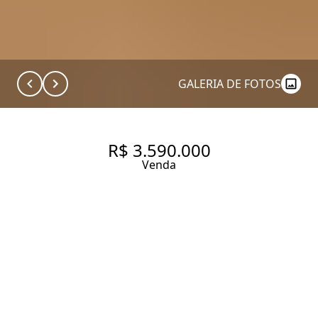
GALERIA DE FOTOS
R$ 3.590.000
Venda
APARTAMENTO COM 225 M²,
ESPAÇOSO E ILUMINADO NO
JARDIM AMÉRICA
225 m² Área útil
310 m² Área total
3 Dormitórios
1 Suíte
3 Banheiros