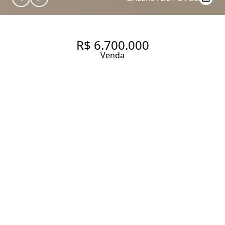
R$ 6.700.000
Venda
APARTAMENTO COM 250 M²,
ANDAR ALTO E 4 SUÍTES EM
MOEMA
250 m² Área útil
300 m² Área total
4 Dormitórios
4 Suítes
6 Banheiros
5 Vagas
Entrar em contato