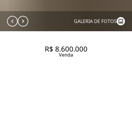
GALERIA DE FOTOS
R$ 8.600.000
Venda
APARTAMENTO COM 260 M²
NA VILA NOVA CONCEIÇÃO
260 m² Área útil
300 m² Área total
4 Dormitórios
2 Suítes
3 Banheiros
4 Vagas
Entrar em contato