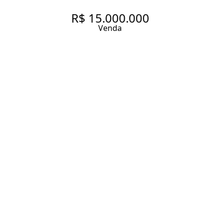
R$ 15.000.000
Venda
APARTAMENTO COM 335 M²
PRÓXIMO AO PARQUE DO
POVO E FARIA LIMA
335 m² Área útil
440 m² Área total
4 Dormitórios
4 Suítes
5 Banheiros
4 Vagas
Entrar em contato
Solicitar visita