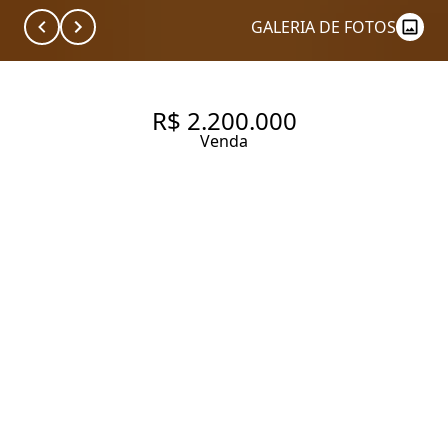
GALERIA DE FOTOS
R$ 2.200.000
Venda
APARTAMENTO NO BAIRRO
JARDIM PAULISTA
210 m² Área útil
280 m² Área total
3 Dormitórios
1 Suíte
2 Banheiros
2 Vagas
Entrar em contato