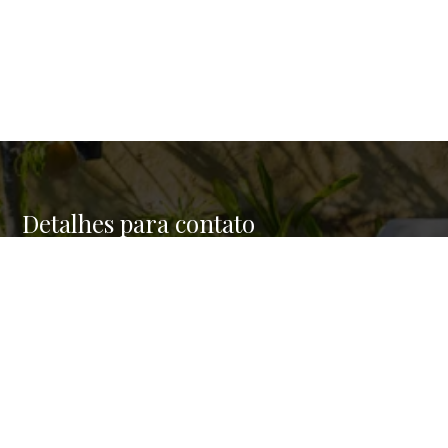
Detalhes para contato
EQUIPE SAMPA BROKERS
Endereço
RUA BATATAES 159/123
WhatsApp
(11) 94656-1000
E-mail
CONTATO@SAMPABROKERS.COM.BR
Entre em Contato
Nome